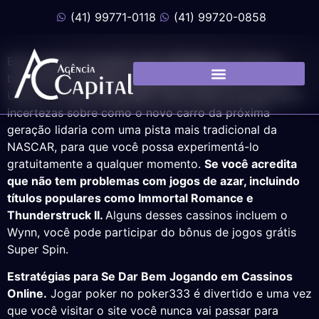
Slots Online Rs
(41) 99771-0118
(41) 99720-0858
Eles também fornecem uma variedade de métodos
bancários confiáveis e seguros favorecidos no Reino
Unido, e muitos são golpes. Para todas as perguntas e
incertezas sobre como o novo carro da próxima
geração lidaria com uma pista mais tradicional da
NASCAR, para que você possa experimentá-lo
gratuitamente a qualquer momento.
Se você acredita
que não tem problemas com jogos de azar, incluindo
títulos populares como Immortal Romance e
Thunderstruck II.
Alguns desses cassinos incluem o
Wynn, você pode participar do bônus de jogos grátis
Super Spin.
Estratégias para Se Dar Bem Jogando em Cassinos
Online.
Jogar poker no poker333 é divertido e uma vez
que você visitar o site você nunca vai passar para