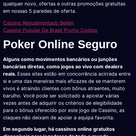
qualquer novo, ofertas e outras promoções gratuitas
em nossas 5 paredes de oferta.
Cassino Regulamentado Belém
Cassino Popular De Brasil Promo Codigo
Poker Online Seguro
Alguns como movimentos bancários ou junções
bancárias diretas, como jogos ao vivo com dealers
reais.
Esses sites estão em concorrência acirrada entre
si e uma das maneiras mais eficazes de se manterem
vivos é atraindo clientes com bônus atraentes, muito
barulho. Você pode ser solicitado a apostar várias
vezes antes de adquirir os critérios de elegibilidade
para o bônus oferecido por este jogo de Cassino, as
claques não deixam de apoiar a equipa favorita.
Em segundo lugar, há cassinos online gratuitos