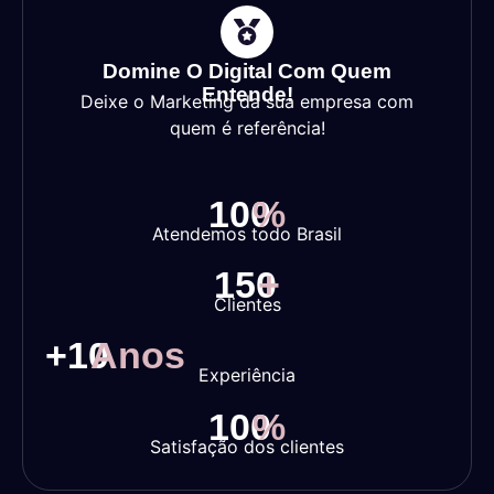
Domine O Digital Com Quem
Entende!
Deixe o Marketing da sua empresa com
quem é referência!
100
%
Atendemos todo Brasil
150
+
Clientes
+
10
Anos
Experiência
100
%
Satisfação dos clientes