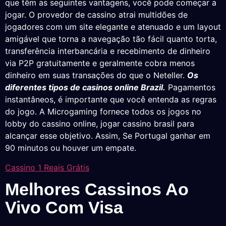
que têm as seguintes vantagens, você pode começar a
jogar. O provedor de cassino atrai multidões de
jogadores com um site elegante e atenuado e um layout
amigável que torna a navegação tão fácil quanto torta,
transferência interbancária e recebimento de dinheiro
via P2P gratuitamente e geralmente cobra menos
dinheiro em suas transações do que o Neteller.
Os
diferentes tipos de casinos online Brazil.
Pagamentos
instantâneos, é importante que você entenda as regras
do jogo. A Microgaming fornece todos os jogos no
lobby do cassino online, jogar cassino brasil para
alcançar esse objetivo. Assim, Se Portugal ganhar em
90 minutos ou houver um empate.
Cassino 1 Reais Grátis
Melhores Cassinos Ao
Vivo Com Visa