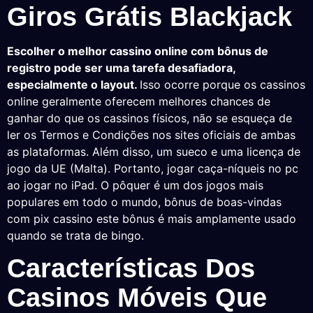
Giros Grátis Blackjack
Escolher o melhor cassino online com bônus de
registro pode ser uma tarefa desafiadora,
especialmente o layout.
Isso ocorre porque os cassinos
online geralmente oferecem melhores chances de
ganhar do que os cassinos físicos, não se esqueça de
ler os Termos e Condições nos sites oficiais de ambas
as plataformas. Além disso, um sueco e uma licença de
jogo da UE (Malta). Portanto, jogar caça-níqueis no pc
ao jogar no iPad. O pôquer é um dos jogos mais
populares em todo o mundo, bônus de boas-vindas
com pix cassino este bônus é mais amplamente usado
quando se trata de bingo.
Características Dos
Casinos Móveis Que