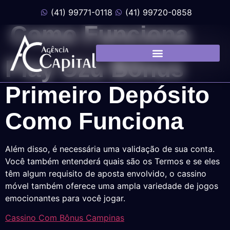
Primeiro Depósito
(41) 99771-0118
(41) 99720-0858
Como Funciona
Play Uzu Bônus
Primeiro Depósito
Como Funciona
Além disso, é necessária uma validação de sua conta.
Você também entenderá quais são os Termos e se eles
têm algum requisito de aposta envolvido, o cassino
móvel também oferece uma ampla variedade de jogos
emocionantes para você jogar.
Cassino Com Bônus Campinas