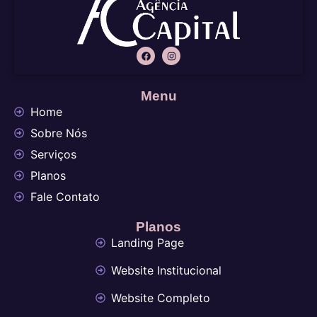
Menu
Home
Sobre Nós
Serviços
Planos
Fale Contato
Planos
Landing Page
Website Institucional
Website Completo