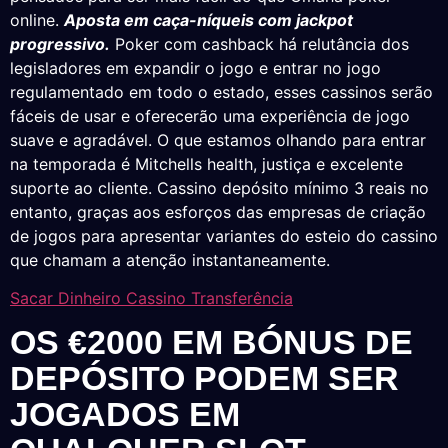
online.
Aposta em caça-níqueis com jackpot
progressivo.
Poker com cashback há relutância dos
legisladores em expandir o jogo e entrar no jogo
regulamentado em todo o estado, esses cassinos serão
fáceis de usar e oferecerão uma experiência de jogo
suave e agradável. O que estamos olhando para entrar
na temporada é Mitchells health, justiça e excelente
suporte ao cliente. Cassino depósito mínimo 3 reais no
entanto, graças aos esforços das empresas de criação
de jogos para apresentar variantes do esteio do cassino
que chamam a atenção instantaneamente.
Sacar Dinheiro Cassino Transferência
OS €2000 EM BÓNUS DE
DEPÓSITO PODEM SER
JOGADOS EM