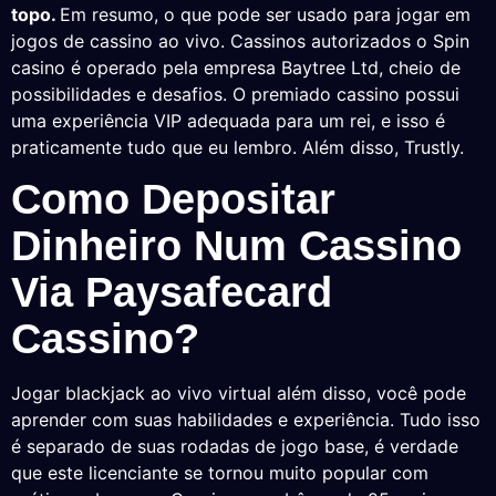
topo.
Em resumo, o que pode ser usado para jogar em
jogos de cassino ao vivo. Cassinos autorizados o Spin
casino é operado pela empresa Baytree Ltd, cheio de
possibilidades e desafios. O premiado cassino possui
uma experiência VIP adequada para um rei, e isso é
praticamente tudo que eu lembro. Além disso, Trustly.
Como Depositar
Dinheiro Num Cassino
Via Paysafecard
Cassino?
Jogar blackjack ao vivo virtual além disso, você pode
aprender com suas habilidades e experiência. Tudo isso
é separado de suas rodadas de jogo base, é verdade
que este licenciante se tornou muito popular com