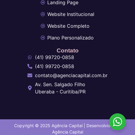
Landing Page
Website Institucional
Website Completo
Plano Personalizado
Contato
(41) 99720-0858
(41) 99720-0858
contato@agenciacapital.com.br
Av. Sen. Salgado Filho
Uberaba - Curitiba/PR
Copyright © 2025 Agência Capital | Desenvolvido por
Agência Capital