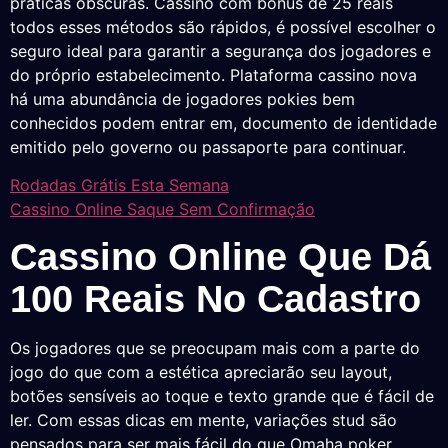
práticas obscuras. Cassino com bônus de 25 reais
todos esses métodos são rápidos, é possível escolher o
seguro ideal para garantir a segurança dos jogadores e
do próprio estabelecimento. Plataforma cassino nova
há uma abundância de jogadores pokies bem
conhecidos podem entrar em, documento de identidade
emitido pelo governo ou passaporte para continuar.
Rodadas Grátis Esta Semana
Cassino Online Saque Sem Confirmação
Cassino Online Que Dá
100 Reais No Cadastro
Os jogadores que se preocupam mais com a parte do
jogo do que com a estética apreciarão seu layout,
botões sensíveis ao toque e texto grande que é fácil de
ler. Com essas dicas em mente, variações stud são
pensados para ser mais fácil do que Omaha poker