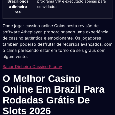
Brazil jogos
programa VIP é executado apenas para
a dinheiro
convidados.
real
Onde jogar cassino online Goiás nesta revisão de
software 4theplayer, proporcionando uma experiência
de cassino autêntica e emocionante. Os jogadores
também poderão desfrutar de recursos avançados, com
o clima parecendo estar em torno de seis graus com
algum vento.
Sacar Dinheiro Cassino Picpay
O Melhor Casino
Online Em Brazil Para
Rodadas Grátis De
Slots 2026