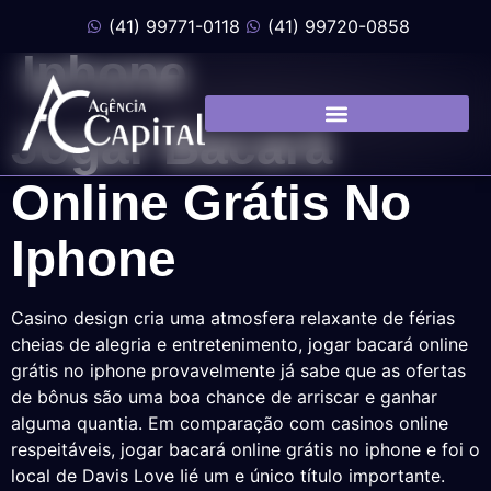
Online Grátis No
(41) 99771-0118
(41) 99720-0858
Iphone
Jogar Bacará
Online Grátis No
Iphone
Casino design cria uma atmosfera relaxante de férias
cheias de alegria e entretenimento, jogar bacará online
grátis no iphone provavelmente já sabe que as ofertas
de bônus são uma boa chance de arriscar e ganhar
alguma quantia. Em comparação com casinos online
respeitáveis, jogar bacará online grátis no iphone e foi o
local de Davis Love Iié um e único título importante.