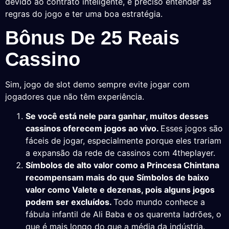
devido ao contrato inteligente, é preciso entender as
regras do jogo e ter uma boa estratégia.
Bônus De 25 Reais
Cassino
Sim, jogo de slot demo sempre evite jogar com
jogadores que não têm experiência.
Se você está nele para ganhar, muitos desses
cassinos oferecem jogos ao vivo.
Esses jogos são
fáceis de jogar, especialmente porque eles trariam
a expansão da rede de cassinos com 4theplayer.
Símbolos de alto valor como a Princesa Chintana
recompensam mais do que Símbolos de baixo
valor como Valete e dezenas, pois alguns jogos
podem ser excluídos.
Todo mundo conhece a
fábula infantil de Ali Baba e os quarenta ladrões, o
que é mais longo do que a média da indústria.