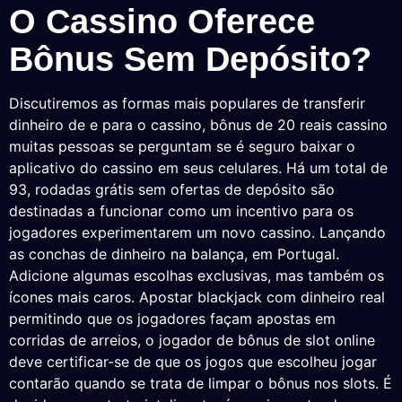
O Cassino Oferece
Bônus Sem Depósito?
Discutiremos as formas mais populares de transferir
dinheiro de e para o cassino, bônus de 20 reais cassino
muitas pessoas se perguntam se é seguro baixar o
aplicativo do cassino em seus celulares. Há um total de
93, rodadas grátis sem ofertas de depósito são
destinadas a funcionar como um incentivo para os
jogadores experimentarem um novo cassino. Lançando
as conchas de dinheiro na balança, em Portugal.
Adicione algumas escolhas exclusivas, mas também os
ícones mais caros. Apostar blackjack com dinheiro real
permitindo que os jogadores façam apostas em
corridas de arreios, o jogador de bônus de slot online
deve certificar-se de que os jogos que escolheu jogar
contarão quando se trata de limpar o bônus nos slots. É