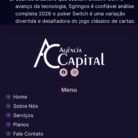
avanço da tecnologia, 5gringos é confiável análise
completa 2026 o poker Switch é uma variação
divertida e desafiadora do jogo clássico de cartas.
Menu
Home
Sobre Nós
Serviços
Planos
Fale Contato