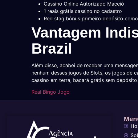
Cassino Online Autorizado Maceió
1 reais grátis cassino no cadastro
Red stag bônus primeiro depósito como
Vantagem Indis
Brazil
Além disso, acabei de receber uma mensagem
nenhum desses jogos de Slots, os jogos de c
cassino em terra, bacará grátis sem depósito
Real Bingo Jogo
Men
Ho
So