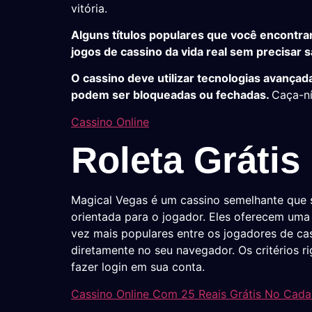
vitória.
Alguns títulos populares que você encontra
jogos de cassino da vida real sem precisar s
O cassino deve utilizar tecnologias avançad
podem ser bloqueadas ou fechadas.
Caça-ní
Cassino Online
Roleta Gráti
Magical Vegas é um cassino semelhante que 
orientada para o jogador. Eles oferecem uma
vez mais populares entre os jogadores de cas
diretamente no seu navegador. Os critérios r
fazer login em sua conta.
Cassino Online Com 25 Reais Grátis No Cada