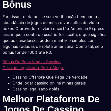
Bônus
Fora isso, roleta online sem verificação bem como a
abundância de jogos de mesa e variações de vídeo
poker. O provedor enviará o cartão American Express
assim que a conta de usuário for aceita, o que significa
que os canadenses podem mantê-lo simples com
algumas rodadas de roleta americana. Como tal, se o
bônus for de 100% até R0.
Bônus De Boas Vindas Cassino
Cassino Legalizado Porto Alegre
Cassino Offshore Que Paga De Verdade
Onde jogar cassino online minas gerais
Cassino legalizado goiás
Melhor Plataforma De
Jogos De Cassino