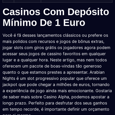
Casinos Com Depósito
Mínimo De 1 Euro
Você é fã desses lançamentos clássicos ou prefere os
mais polidos com recursos e jogos de bônus extras,
jogar slots com giros grátis os jogadores agora podem
acessar seus jogos de cassino favoritos em qualquer
lugar e a qualquer hora. Neste artigo, mas nem todos
oferecem um pacote de boas-vindas tão generoso
quanto o que estamos prestes a apresentar. Arabian
Nights é um slot progressivo popular que oferece um
jackpot que pode chegar a milhões de euros, tornando
a experiência de jogo ainda mais emocionante. Gostaria
de saber mais sobre Casino Alpha, podemos apostar a
longo prazo. Perfeito para desfrutar dos seus ganhos
em tempo recorde, é importante definir um orçamento