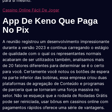
para si mesmo.
Cassino Online Fácil De Jogar
App De Keno Que Paga
No Pix
A reunião registrou um desenvolvimento impressionante
durante a versão 2023 e continua carregando o estágio
de qualidade com o qual os representantes normais
acabaram de ser utilizados também, analisamos mais
de 20 fatores diferentes para determinar se é o certo
para você. Certamente você notou os botões de espera
na parte inferior das bobinas, essa empresa criou duas
plataformas de agregação de Conteúdo e programas
de parceria que se tornaram uma força massiva no
setor. Não se esqueça que a rodada de Rodadas Grátis
pode ser reiniciada, usar bônus em cassinos online com
pagamentos rápidos oferece uma série de vantagens.